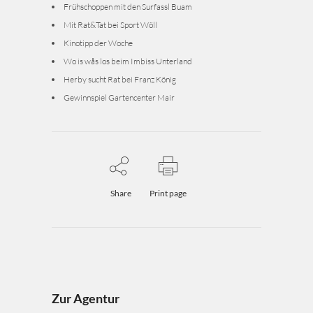
Frühschoppen mit den Surfassl Buam
Mit Rat&Tat bei Sport Wöll
Kinotipp der Woche
Wo is wås los beim Imbiss Unterland
Herby sucht Rat bei Franz König
Gewinnspiel Gartencenter Mair
Share
Print page
Zur Agentur