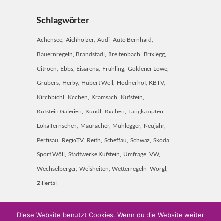
Schlagwörter
Achensee
Aichholzer
Audi
Auto Bernhard
Bauernregeln
Brandstadl
Breitenbach
Brixlegg
Citroen
Ebbs
Eisarena
Frühling
Goldener Löwe
Grubers
Herby
Hubert Wöll
Hödnerhof
KBTV
Kirchbichl
Kochen
Kramsach
Kufstein
Kufstein Galerien
Kundl
Küchen
Langkampfen
Lokalfernsehen
Mauracher
Mühlegger
Neujahr
Pertisau
RegioTV
Reith
Scheffau
Schwaz
Skoda
Sport Wöll
Stadtwerke Kufstein
Umfrage
VW
Wechselberger
Weisheiten
Wetterregeln
Wörgl
Zillertal
Diese Website benutzt Cookies. Wenn du die Website weiter