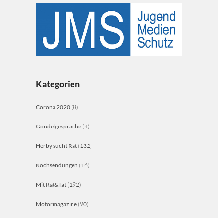
Kategorien
Corona 2020
(8)
Gondelgespräche
(4)
Herby sucht Rat
(132)
Kochsendungen
(16)
Mit Rat&Tat
(192)
Motormagazine
(90)