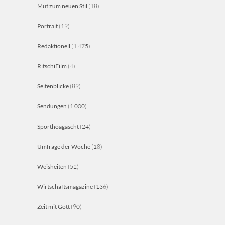
Mut zum neuen Stil
(18)
Portrait
(19)
Redaktionell
(1.475)
RitschiFilm
(4)
Seitenblicke
(89)
Sendungen
(1.000)
Sporthoagascht
(24)
Umfrage der Woche
(18)
Weisheiten
(52)
Wirtschaftsmagazine
(136)
Zeit mit Gott
(90)