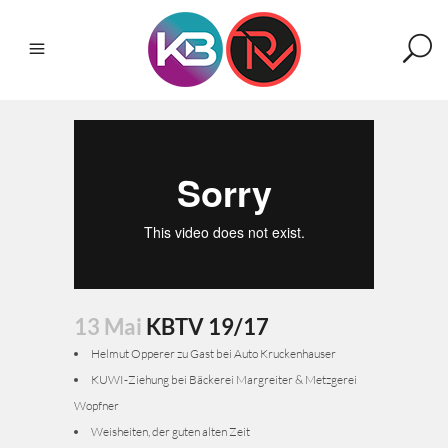
13 Mai
KBTV 19/17
Helmut Opperer zu Gast bei Auto Kruckenhauser
KUWI-Ziehung bei Bäckerei Margreiter & Metzgerei
Wopfner
Weisheiten, der guten alten Zeit