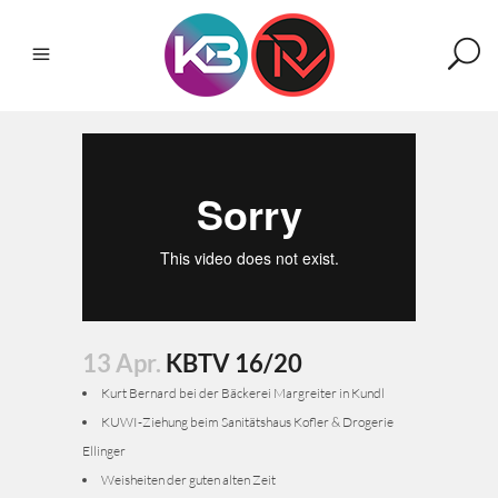
13 Apr.
KBTV 16/20
Kurt Bernard bei der Bäckerei Margreiter in Kundl
KUWI-Ziehung beim Sanitätshaus Kofler & Drogerie
Ellinger
Weisheiten der guten alten Zeit