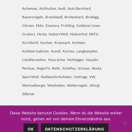
Achensee
Aichholzer
Audi
Auto Bernhard
Bauernregeln
Brandstadl
Breitenbach
Brixlegg
Citroen
Ebbs
Eisarena
Frühling
Goldener Löwe
Grubers
Herby
Hubert Wöll
Hödnerhof
KBTV
Kirchbichl
Kochen
Kramsach
Kufstein
Kufstein Galerien
Kundl
Küchen
Langkampfen
Lokalfernsehen
Mauracher
Mühlegger
Neujahr
Pertisau
RegioTV
Reith
Scheffau
Schwaz
Skoda
Sport Wöll
Stadtwerke Kufstein
Umfrage
VW
Wechselberger
Weisheiten
Wetterregeln
Wörgl
Zillertal
Diese Website benutzt Cookies. Wenn du die Website weiter
nutzt, gehen wir von deinem Einverständnis aus.
Weitschön 60 • A-6250 Kundl • Mobil: 0660 7451 000 •
OK
DATENSCHUTZERKLÄRUNG