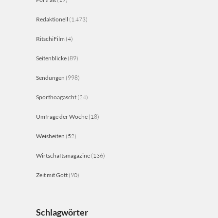
Redaktionell
(1.473)
RitschiFilm
(4)
Seitenblicke
(89)
Sendungen
(998)
Sporthoagascht
(24)
Umfrage der Woche
(18)
Weisheiten
(52)
Wirtschaftsmagazine
(136)
Zeit mit Gott
(90)
Schlagwörter