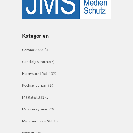
Kategorien
Corona 2020
(8)
Gondelgespräche
(3)
Herby sucht Rat
(132)
Kochsendungen
(16)
Mit Rat&Tat
(192)
Motormagazine
(90)
Mut zum neuen Stil
(18)
Portrait
(19)