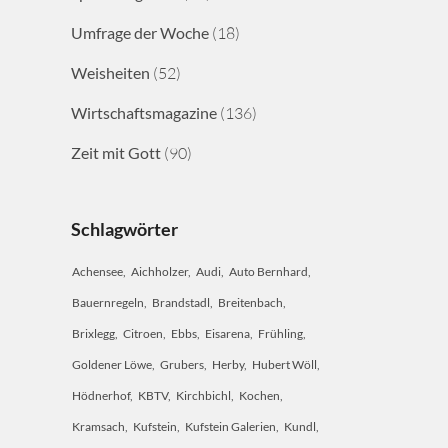
Umfrage der Woche
(18)
Weisheiten
(52)
Wirtschaftsmagazine
(136)
Zeit mit Gott
(90)
Schlagwörter
Achensee
Aichholzer
Audi
Auto Bernhard
Bauernregeln
Brandstadl
Breitenbach
Brixlegg
Citroen
Ebbs
Eisarena
Frühling
Goldener Löwe
Grubers
Herby
Hubert Wöll
Hödnerhof
KBTV
Kirchbichl
Kochen
Kramsach
Kufstein
Kufstein Galerien
Kundl