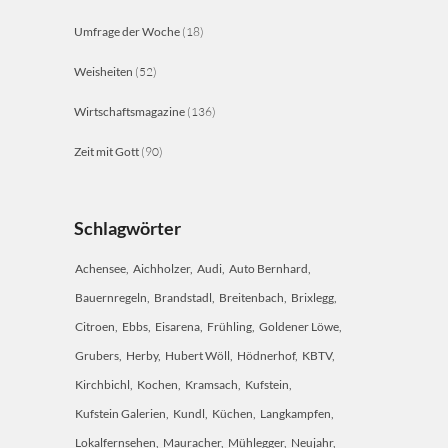
Umfrage der Woche
(18)
Weisheiten
(52)
Wirtschaftsmagazine
(136)
Zeit mit Gott
(90)
Schlagwörter
Achensee
Aichholzer
Audi
Auto Bernhard
Bauernregeln
Brandstadl
Breitenbach
Brixlegg
Citroen
Ebbs
Eisarena
Frühling
Goldener Löwe
Grubers
Herby
Hubert Wöll
Hödnerhof
KBTV
Kirchbichl
Kochen
Kramsach
Kufstein
Kufstein Galerien
Kundl
Küchen
Langkampfen
Lokalfernsehen
Mauracher
Mühlegger
Neujahr