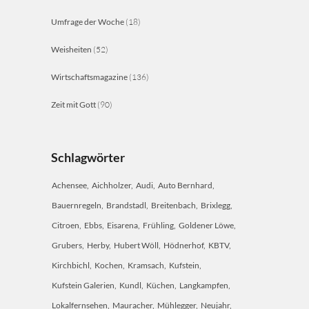
Umfrage der Woche
(18)
Weisheiten
(52)
Wirtschaftsmagazine
(136)
Zeit mit Gott
(90)
Schlagwörter
Achensee
Aichholzer
Audi
Auto Bernhard
Bauernregeln
Brandstadl
Breitenbach
Brixlegg
Citroen
Ebbs
Eisarena
Frühling
Goldener Löwe
Grubers
Herby
Hubert Wöll
Hödnerhof
KBTV
Kirchbichl
Kochen
Kramsach
Kufstein
Kufstein Galerien
Kundl
Küchen
Langkampfen
Lokalfernsehen
Mauracher
Mühlegger
Neujahr