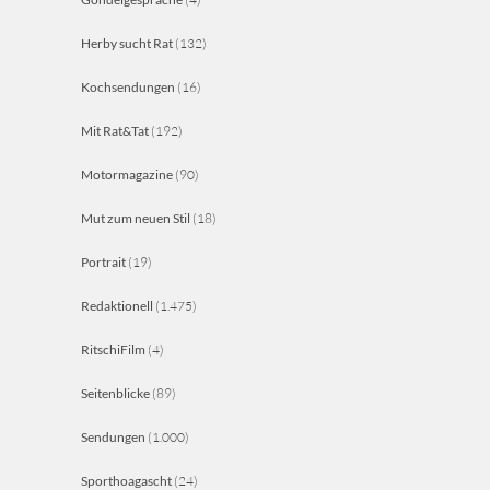
Herby sucht Rat
(132)
Kochsendungen
(16)
Mit Rat&Tat
(192)
Motormagazine
(90)
Mut zum neuen Stil
(18)
Portrait
(19)
Redaktionell
(1.475)
RitschiFilm
(4)
Seitenblicke
(89)
Sendungen
(1.000)
Sporthoagascht
(24)