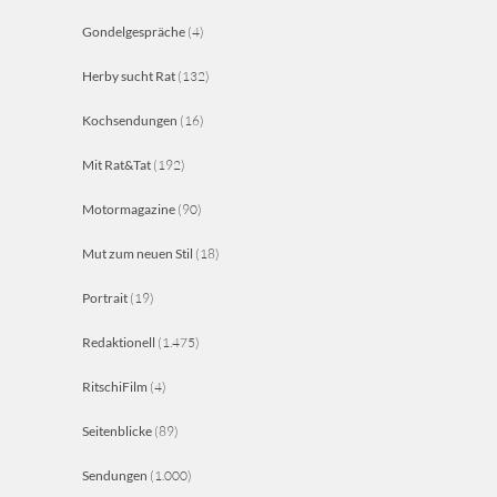
Gondelgespräche
(4)
Herby sucht Rat
(132)
Kochsendungen
(16)
Mit Rat&Tat
(192)
Motormagazine
(90)
Mut zum neuen Stil
(18)
Portrait
(19)
Redaktionell
(1.475)
RitschiFilm
(4)
Seitenblicke
(89)
Sendungen
(1.000)