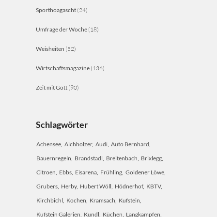
Sporthoagascht
(24)
Umfrage der Woche
(18)
Weisheiten
(52)
Wirtschaftsmagazine
(136)
Zeit mit Gott
(90)
Schlagwörter
Achensee
Aichholzer
Audi
Auto Bernhard
Bauernregeln
Brandstadl
Breitenbach
Brixlegg
Citroen
Ebbs
Eisarena
Frühling
Goldener Löwe
Grubers
Herby
Hubert Wöll
Hödnerhof
KBTV
Kirchbichl
Kochen
Kramsach
Kufstein
Kufstein Galerien
Kundl
Küchen
Langkampfen