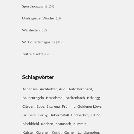
Sporthoagascht
(24)
Umfrage der Woche
(18)
Weisheiten
(52)
Wirtschaftsmagazine
(136)
Zeit mit Gott
(90)
Schlagwörter
Achensee
Aichholzer
Audi
Auto Bernhard
Bauernregeln
Brandstadl
Breitenbach
Brixlegg
Citroen
Ebbs
Eisarena
Frühling
Goldener Löwe
Grubers
Herby
Hubert Wöll
Hödnerhof
KBTV
Kirchbichl
Kochen
Kramsach
Kufstein
Kufstein Galerien
Kundl
Küchen
Langkampfen