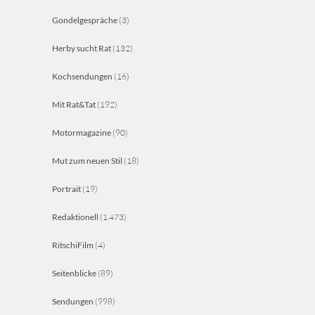
Gondelgespräche
(3)
Herby sucht Rat
(132)
Kochsendungen
(16)
Mit Rat&Tat
(192)
Motormagazine
(90)
Mut zum neuen Stil
(18)
Portrait
(19)
Redaktionell
(1.473)
RitschiFilm
(4)
Seitenblicke
(89)
Sendungen
(998)