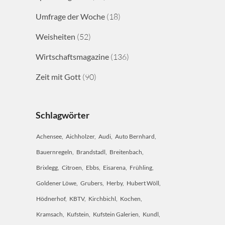
Umfrage der Woche
(18)
Weisheiten
(52)
Wirtschaftsmagazine
(136)
Zeit mit Gott
(90)
Schlagwörter
Achensee
Aichholzer
Audi
Auto Bernhard
Bauernregeln
Brandstadl
Breitenbach
Brixlegg
Citroen
Ebbs
Eisarena
Frühling
Goldener Löwe
Grubers
Herby
Hubert Wöll
Hödnerhof
KBTV
Kirchbichl
Kochen
Kramsach
Kufstein
Kufstein Galerien
Kundl