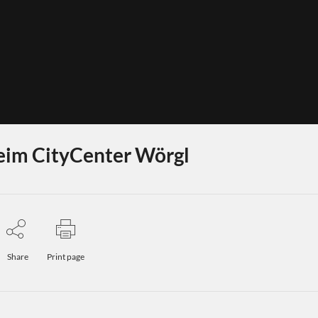
eim CityCenter Wörgl
Share
Print page