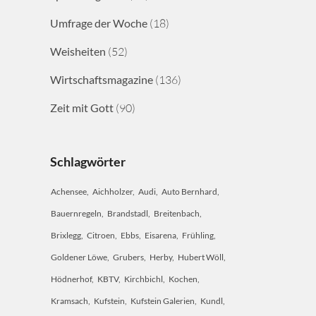
Umfrage der Woche
(18)
Weisheiten
(52)
Wirtschaftsmagazine
(136)
Zeit mit Gott
(90)
Schlagwörter
Achensee
Aichholzer
Audi
Auto Bernhard
Bauernregeln
Brandstadl
Breitenbach
Brixlegg
Citroen
Ebbs
Eisarena
Frühling
Goldener Löwe
Grubers
Herby
Hubert Wöll
Hödnerhof
KBTV
Kirchbichl
Kochen
Kramsach
Kufstein
Kufstein Galerien
Kundl