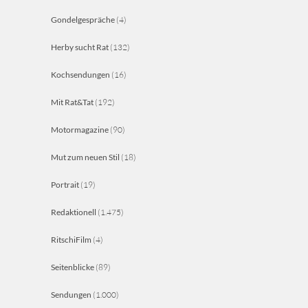
Gondelgespräche
(4)
Herby sucht Rat
(132)
Kochsendungen
(16)
Mit Rat&Tat
(192)
Motormagazine
(90)
Mut zum neuen Stil
(18)
Portrait
(19)
Redaktionell
(1.475)
RitschiFilm
(4)
Seitenblicke
(89)
Sendungen
(1.000)