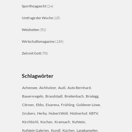
Sporthoagascht
(24)
Umfrage der Woche
(18)
Weisheiten
(52)
Wirtschaftsmagazine
(136)
Zeit mit Gott
(90)
Schlagwörter
Achensee
Aichholzer
Audi
Auto Bernhard
Bauernregeln
Brandstadl
Breitenbach
Brixlegg
Citroen
Ebbs
Eisarena
Frühling
Goldener Löwe
Grubers
Herby
Hubert Wöll
Hödnerhof
KBTV
Kirchbichl
Kochen
Kramsach
Kufstein
Kufstein Galerien
Kundl
Küchen
Langkampfen