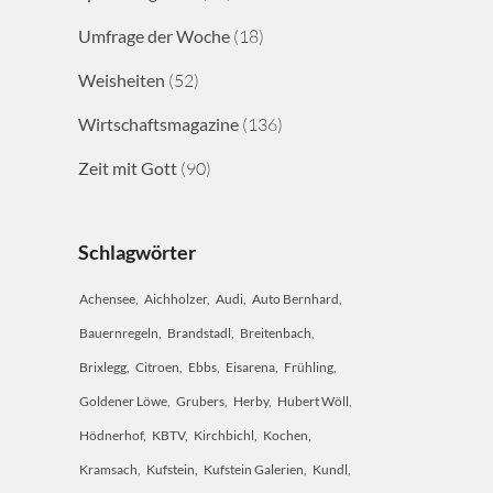
Umfrage der Woche
(18)
Weisheiten
(52)
Wirtschaftsmagazine
(136)
Zeit mit Gott
(90)
Schlagwörter
Achensee
Aichholzer
Audi
Auto Bernhard
Bauernregeln
Brandstadl
Breitenbach
Brixlegg
Citroen
Ebbs
Eisarena
Frühling
Goldener Löwe
Grubers
Herby
Hubert Wöll
Hödnerhof
KBTV
Kirchbichl
Kochen
Kramsach
Kufstein
Kufstein Galerien
Kundl