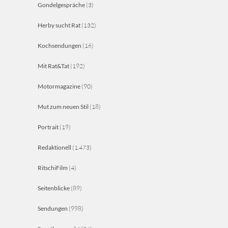
Gondelgespräche
(3)
Herby sucht Rat
(132)
Kochsendungen
(16)
Mit Rat&Tat
(192)
Motormagazine
(90)
Mut zum neuen Stil
(18)
Portrait
(19)
Redaktionell
(1.473)
RitschiFilm
(4)
Seitenblicke
(89)
Sendungen
(998)