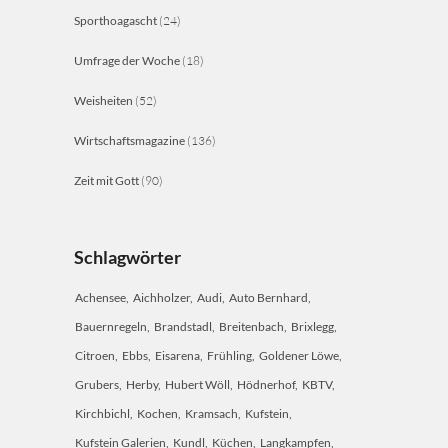
Sporthoagascht
(24)
Umfrage der Woche
(18)
Weisheiten
(52)
Wirtschaftsmagazine
(136)
Zeit mit Gott
(90)
Schlagwörter
Achensee
Aichholzer
Audi
Auto Bernhard
Bauernregeln
Brandstadl
Breitenbach
Brixlegg
Citroen
Ebbs
Eisarena
Frühling
Goldener Löwe
Grubers
Herby
Hubert Wöll
Hödnerhof
KBTV
Kirchbichl
Kochen
Kramsach
Kufstein
Kufstein Galerien
Kundl
Küchen
Langkampfen