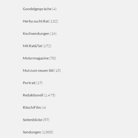
Gondelgespräche
(4)
Herby sucht Rat
(132)
Kochsendungen
(16)
Mit Rat&Tat
(192)
Motormagazine
(90)
Mut zum neuen Stil
(18)
Portrait
(19)
Redaktionell
(1.475)
RitschiFilm
(4)
Seitenblicke
(89)
Sendungen
(1.000)