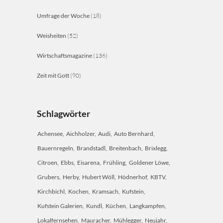
Umfrage der Woche
(18)
Weisheiten
(52)
Wirtschaftsmagazine
(136)
Zeit mit Gott
(90)
Schlagwörter
Achensee
Aichholzer
Audi
Auto Bernhard
Bauernregeln
Brandstadl
Breitenbach
Brixlegg
Citroen
Ebbs
Eisarena
Frühling
Goldener Löwe
Grubers
Herby
Hubert Wöll
Hödnerhof
KBTV
Kirchbichl
Kochen
Kramsach
Kufstein
Kufstein Galerien
Kundl
Küchen
Langkampfen
Lokalfernsehen
Mauracher
Mühlegger
Neujahr