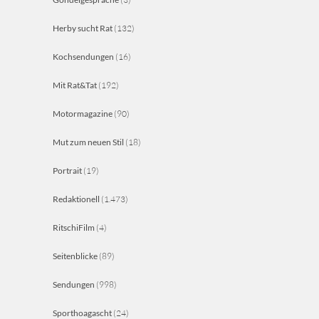
Herby sucht Rat
(132)
Kochsendungen
(16)
Mit Rat&Tat
(192)
Motormagazine
(90)
Mut zum neuen Stil
(18)
Portrait
(19)
Redaktionell
(1.473)
RitschiFilm
(4)
Seitenblicke
(89)
Sendungen
(998)
Sporthoagascht
(24)