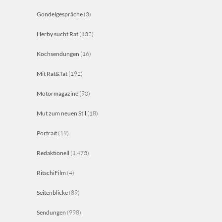
Gondelgespräche
(3)
Herby sucht Rat
(132)
Kochsendungen
(16)
Mit Rat&Tat
(192)
Motormagazine
(90)
Mut zum neuen Stil
(18)
Portrait
(19)
Redaktionell
(1.473)
RitschiFilm
(4)
Seitenblicke
(89)
Sendungen
(998)