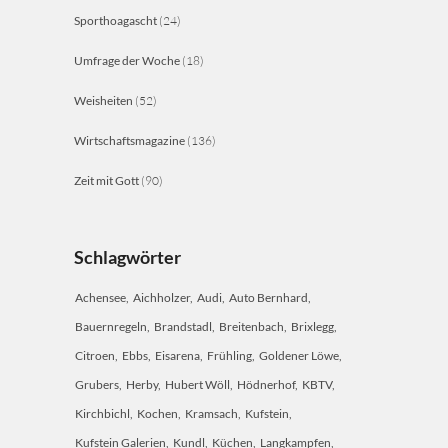
Sporthoagascht
(24)
Umfrage der Woche
(18)
Weisheiten
(52)
Wirtschaftsmagazine
(136)
Zeit mit Gott
(90)
Schlagwörter
Achensee
Aichholzer
Audi
Auto Bernhard
Bauernregeln
Brandstadl
Breitenbach
Brixlegg
Citroen
Ebbs
Eisarena
Frühling
Goldener Löwe
Grubers
Herby
Hubert Wöll
Hödnerhof
KBTV
Kirchbichl
Kochen
Kramsach
Kufstein
Kufstein Galerien
Kundl
Küchen
Langkampfen