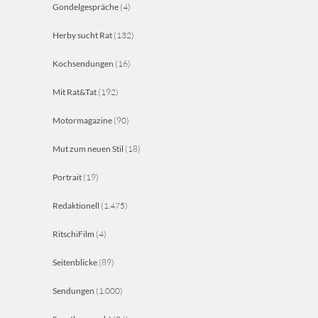
Gondelgespräche
(4)
Herby sucht Rat
(132)
Kochsendungen
(16)
Mit Rat&Tat
(192)
Motormagazine
(90)
Mut zum neuen Stil
(18)
Portrait
(19)
Redaktionell
(1.475)
RitschiFilm
(4)
Seitenblicke
(89)
Sendungen
(1.000)