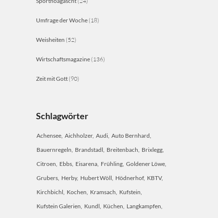
Sporthoagascht
(24)
Umfrage der Woche
(18)
Weisheiten
(52)
Wirtschaftsmagazine
(136)
Zeit mit Gott
(90)
Schlagwörter
Achensee
Aichholzer
Audi
Auto Bernhard
Bauernregeln
Brandstadl
Breitenbach
Brixlegg
Citroen
Ebbs
Eisarena
Frühling
Goldener Löwe
Grubers
Herby
Hubert Wöll
Hödnerhof
KBTV
Kirchbichl
Kochen
Kramsach
Kufstein
Kufstein Galerien
Kundl
Küchen
Langkampfen