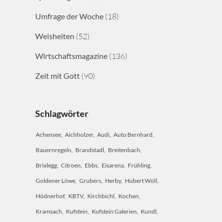
Umfrage der Woche
(18)
Weisheiten
(52)
Wirtschaftsmagazine
(136)
Zeit mit Gott
(90)
Schlagwörter
Achensee
Aichholzer
Audi
Auto Bernhard
Bauernregeln
Brandstadl
Breitenbach
Brixlegg
Citroen
Ebbs
Eisarena
Frühling
Goldener Löwe
Grubers
Herby
Hubert Wöll
Hödnerhof
KBTV
Kirchbichl
Kochen
Kramsach
Kufstein
Kufstein Galerien
Kundl