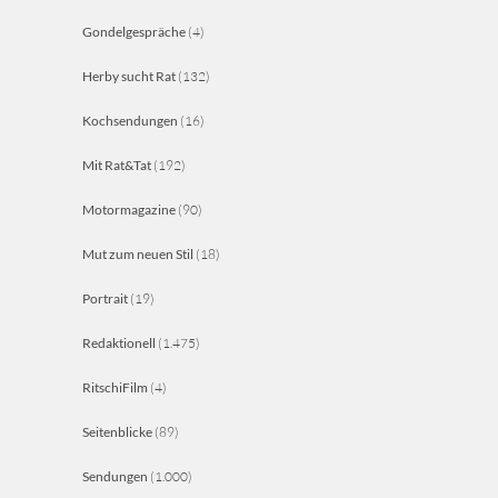
Gondelgespräche
(4)
Herby sucht Rat
(132)
Kochsendungen
(16)
Mit Rat&Tat
(192)
Motormagazine
(90)
Mut zum neuen Stil
(18)
Portrait
(19)
Redaktionell
(1.475)
RitschiFilm
(4)
Seitenblicke
(89)
Sendungen
(1.000)