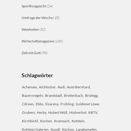
Sporthoagascht
(24)
Umfrage der Woche
(18)
Weisheiten
(52)
Wirtschaftsmagazine
(136)
Zeit mit Gott
(90)
Schlagwörter
Achensee
Aichholzer
Audi
Auto Bernhard
Bauernregeln
Brandstadl
Breitenbach
Brixlegg
Citroen
Ebbs
Eisarena
Frühling
Goldener Löwe
Grubers
Herby
Hubert Wöll
Hödnerhof
KBTV
Kirchbichl
Kochen
Kramsach
Kufstein
Kufstein Galerien
Kundl
Küchen
Langkampfen