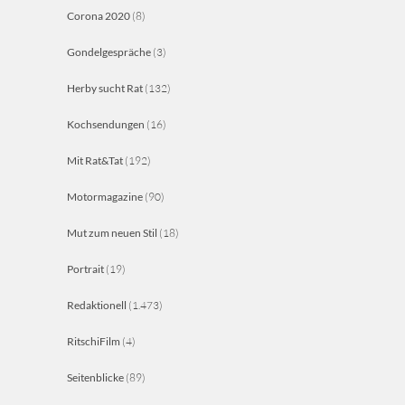
Corona 2020
(8)
Gondelgespräche
(3)
Herby sucht Rat
(132)
Kochsendungen
(16)
Mit Rat&Tat
(192)
Motormagazine
(90)
Mut zum neuen Stil
(18)
Portrait
(19)
Redaktionell
(1.473)
RitschiFilm
(4)
Seitenblicke
(89)