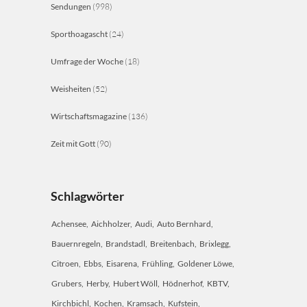
Sendungen
(998)
Sporthoagascht
(24)
Umfrage der Woche
(18)
Weisheiten
(52)
Wirtschaftsmagazine
(136)
Zeit mit Gott
(90)
Schlagwörter
Achensee
Aichholzer
Audi
Auto Bernhard
Bauernregeln
Brandstadl
Breitenbach
Brixlegg
Citroen
Ebbs
Eisarena
Frühling
Goldener Löwe
Grubers
Herby
Hubert Wöll
Hödnerhof
KBTV
Kirchbichl
Kochen
Kramsach
Kufstein