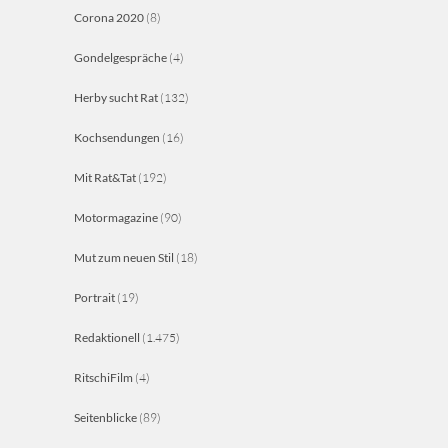
Corona 2020
(8)
Gondelgespräche
(4)
Herby sucht Rat
(132)
Kochsendungen
(16)
Mit Rat&Tat
(192)
Motormagazine
(90)
Mut zum neuen Stil
(18)
Portrait
(19)
Redaktionell
(1.475)
RitschiFilm
(4)
Seitenblicke
(89)