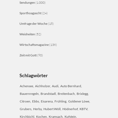
Sendungen
(1.000)
Sporthoagascht
(24)
Umfrage der Woche
(18)
Weisheiten
(52)
Wirtschaftsmagazine
(136)
Zeit mit Gott
(90)
Schlagwörter
Achensee
Aichholzer
Audi
Auto Bernhard
Bauernregeln
Brandstadl
Breitenbach
Brixlegg
Citroen
Ebbs
Eisarena
Frühling
Goldener Löwe
Grubers
Herby
Hubert Wöll
Hödnerhof
KBTV
Kirchbichl
Kochen
Kramsach
Kufstein