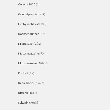
Corona 2020
(8)
Gondelgespräche
(4)
Herby sucht Rat
(132)
Kochsendungen
(16)
Mit Rat&Tat
(192)
Motormagazine
(90)
Mut zum neuen Stil
(18)
Portrait
(19)
Redaktionell
(1.475)
RitschiFilm
(4)
Seitenblicke
(89)