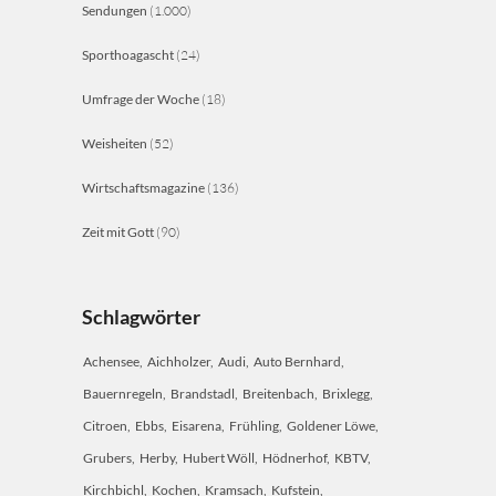
Sendungen
(1.000)
Sporthoagascht
(24)
Umfrage der Woche
(18)
Weisheiten
(52)
Wirtschaftsmagazine
(136)
Zeit mit Gott
(90)
Schlagwörter
Achensee
Aichholzer
Audi
Auto Bernhard
Bauernregeln
Brandstadl
Breitenbach
Brixlegg
Citroen
Ebbs
Eisarena
Frühling
Goldener Löwe
Grubers
Herby
Hubert Wöll
Hödnerhof
KBTV
Kirchbichl
Kochen
Kramsach
Kufstein