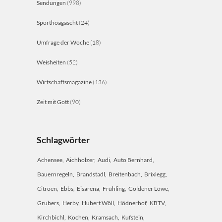
Sendungen
(998)
Sporthoagascht
(24)
Umfrage der Woche
(18)
Weisheiten
(52)
Wirtschaftsmagazine
(136)
Zeit mit Gott
(90)
Schlagwörter
Achensee
Aichholzer
Audi
Auto Bernhard
Bauernregeln
Brandstadl
Breitenbach
Brixlegg
Citroen
Ebbs
Eisarena
Frühling
Goldener Löwe
Grubers
Herby
Hubert Wöll
Hödnerhof
KBTV
Kirchbichl
Kochen
Kramsach
Kufstein