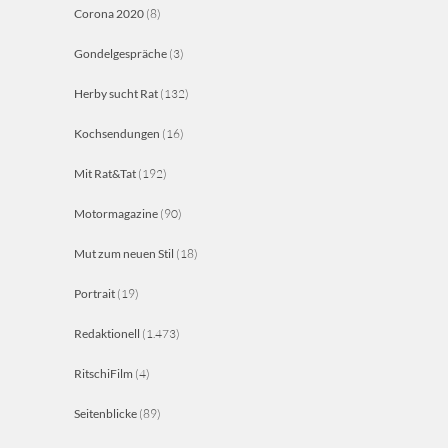
Corona 2020
(8)
Gondelgespräche
(3)
Herby sucht Rat
(132)
Kochsendungen
(16)
Mit Rat&Tat
(192)
Motormagazine
(90)
Mut zum neuen Stil
(18)
Portrait
(19)
Redaktionell
(1.473)
RitschiFilm
(4)
Seitenblicke
(89)