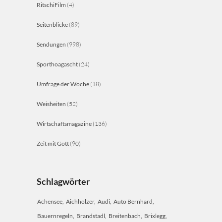
RitschiFilm
(4)
Seitenblicke
(89)
Sendungen
(998)
Sporthoagascht
(24)
Umfrage der Woche
(18)
Weisheiten
(52)
Wirtschaftsmagazine
(136)
Zeit mit Gott
(90)
Schlagwörter
Achensee
Aichholzer
Audi
Auto Bernhard
Bauernregeln
Brandstadl
Breitenbach
Brixlegg