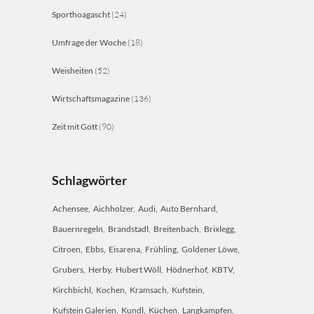
Sporthoagascht
(24)
Umfrage der Woche
(18)
Weisheiten
(52)
Wirtschaftsmagazine
(136)
Zeit mit Gott
(90)
Schlagwörter
Achensee
Aichholzer
Audi
Auto Bernhard
Bauernregeln
Brandstadl
Breitenbach
Brixlegg
Citroen
Ebbs
Eisarena
Frühling
Goldener Löwe
Grubers
Herby
Hubert Wöll
Hödnerhof
KBTV
Kirchbichl
Kochen
Kramsach
Kufstein
Kufstein Galerien
Kundl
Küchen
Langkampfen