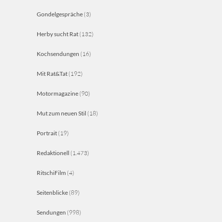
Gondelgespräche
(3)
Herby sucht Rat
(132)
Kochsendungen
(16)
Mit Rat&Tat
(192)
Motormagazine
(90)
Mut zum neuen Stil
(18)
Portrait
(19)
Redaktionell
(1.473)
RitschiFilm
(4)
Seitenblicke
(89)
Sendungen
(998)