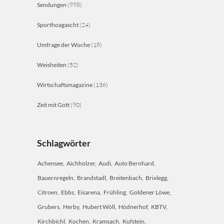
Sendungen
(998)
Sporthoagascht
(24)
Umfrage der Woche
(18)
Weisheiten
(52)
Wirtschaftsmagazine
(136)
Zeit mit Gott
(90)
Schlagwörter
Achensee
Aichholzer
Audi
Auto Bernhard
Bauernregeln
Brandstadl
Breitenbach
Brixlegg
Citroen
Ebbs
Eisarena
Frühling
Goldener Löwe
Grubers
Herby
Hubert Wöll
Hödnerhof
KBTV
Kirchbichl
Kochen
Kramsach
Kufstein