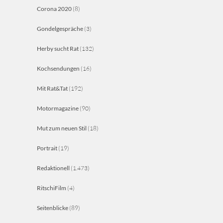
Corona 2020
(8)
Gondelgespräche
(3)
Herby sucht Rat
(132)
Kochsendungen
(16)
Mit Rat&Tat
(192)
Motormagazine
(90)
Mut zum neuen Stil
(18)
Portrait
(19)
Redaktionell
(1.473)
RitschiFilm
(4)
Seitenblicke
(89)