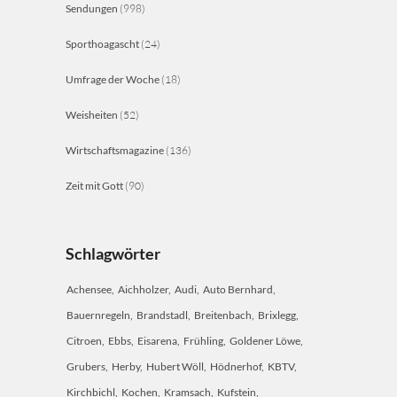
Sendungen
(998)
Sporthoagascht
(24)
Umfrage der Woche
(18)
Weisheiten
(52)
Wirtschaftsmagazine
(136)
Zeit mit Gott
(90)
Schlagwörter
Achensee
Aichholzer
Audi
Auto Bernhard
Bauernregeln
Brandstadl
Breitenbach
Brixlegg
Citroen
Ebbs
Eisarena
Frühling
Goldener Löwe
Grubers
Herby
Hubert Wöll
Hödnerhof
KBTV
Kirchbichl
Kochen
Kramsach
Kufstein