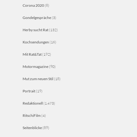
Corona 2020
(8)
Gondelgespräche
(3)
Herby sucht Rat
(132)
Kochsendungen
(16)
Mit Rat&Tat
(192)
Motormagazine
(90)
Mut zum neuen Stil
(18)
Portrait
(19)
Redaktionell
(1.473)
RitschiFilm
(4)
Seitenblicke
(89)