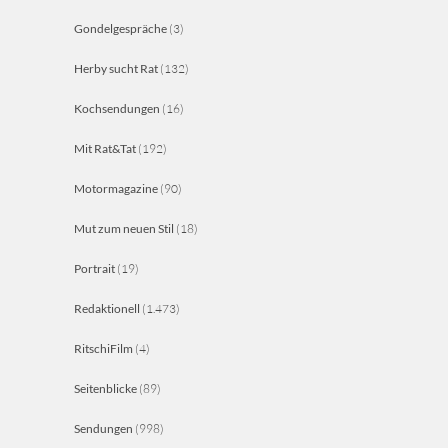
Gondelgespräche
(3)
Herby sucht Rat
(132)
Kochsendungen
(16)
Mit Rat&Tat
(192)
Motormagazine
(90)
Mut zum neuen Stil
(18)
Portrait
(19)
Redaktionell
(1.473)
RitschiFilm
(4)
Seitenblicke
(89)
Sendungen
(998)