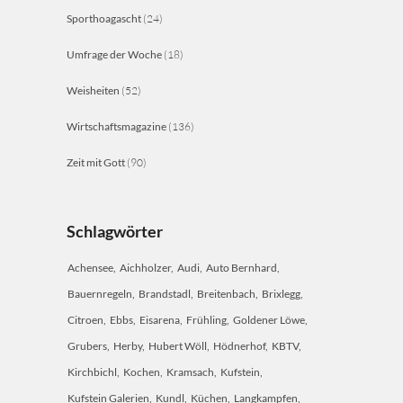
Sporthoagascht
(24)
Umfrage der Woche
(18)
Weisheiten
(52)
Wirtschaftsmagazine
(136)
Zeit mit Gott
(90)
Schlagwörter
Achensee
Aichholzer
Audi
Auto Bernhard
Bauernregeln
Brandstadl
Breitenbach
Brixlegg
Citroen
Ebbs
Eisarena
Frühling
Goldener Löwe
Grubers
Herby
Hubert Wöll
Hödnerhof
KBTV
Kirchbichl
Kochen
Kramsach
Kufstein
Kufstein Galerien
Kundl
Küchen
Langkampfen