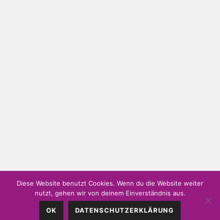
Diese Website benutzt Cookies. Wenn du die Website weiter
nutzt, gehen wir von deinem Einverständnis aus.
Weitschön 60 • A-6250 Kundl • Mobil: 0660 7451 000 •
OK
DATENSCHUTZERKLÄRUNG